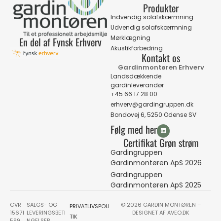
Produkter
Indvendig solafskærmning
Udvendig solafskærmning
Mørklægning
En del af Fynsk Erhverv
Akustikforbedring
Kontakt os
Gardinmontøren Erhverv
Landsdækkende
gardinleverandør
+45 66 17 28 00
erhverv@gardingruppen.dk
Bondovej 6, 5250 Odense SV
Følg med her
Certifikat Grøn strøm
Gardingruppen
Gardinmontøren ApS 2026
Gardingruppen
Gardinmontøren ApS 2025
CVR
SALGS- OG
© 2026 GARDIN MONTØREN –
PRIVATLIVSPOLI
15671
LEVERINGSBETI
DESIGNET AF
AVEO.DK
TIK
599
NGELSER