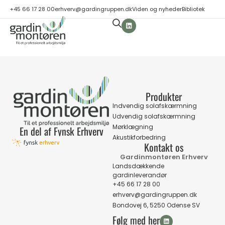
+45 66 17 28 00
erhverv@gardingruppen.dk
Viden og nyheder
Bibliotek
Produkter
Indvendig solafskærmning
Udvendig solafskærmning
Mørklægning
En del af Fynsk Erhverv
Akustikforbedring
Kontakt os
Gardinmontøren Erhverv
Landsdækkende
gardinleverandør
+45 66 17 28 00
erhverv@gardingruppen.dk
Bondovej 6, 5250 Odense SV
Følg med her