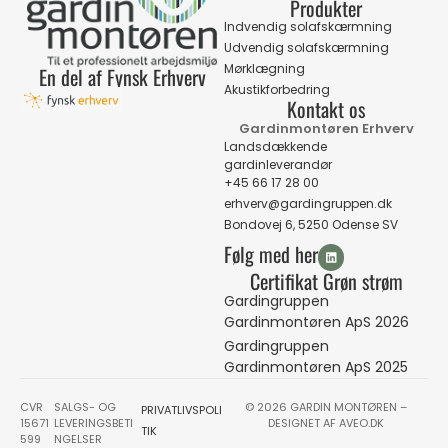
Produkter
Indvendig solafskærmning
Udvendig solafskærmning
Mørklægning
En del af Fynsk Erhverv
Akustikforbedring
Kontakt os
Gardinmontøren Erhverv
Landsdækkende
gardinleverandør
+45 66 17 28 00
erhverv@gardingruppen.dk
Bondovej 6, 5250 Odense SV
Følg med her
Certifikat Grøn strøm
Gardingruppen
Gardinmontøren ApS 2026
Gardingruppen
Gardinmontøren ApS 2025
CVR
SALGS- OG
© 2026 GARDIN MONTØREN –
PRIVATLIVSPOLI
15671
LEVERINGSBETI
DESIGNET AF
AVEO.DK
TIK
599
NGELSER