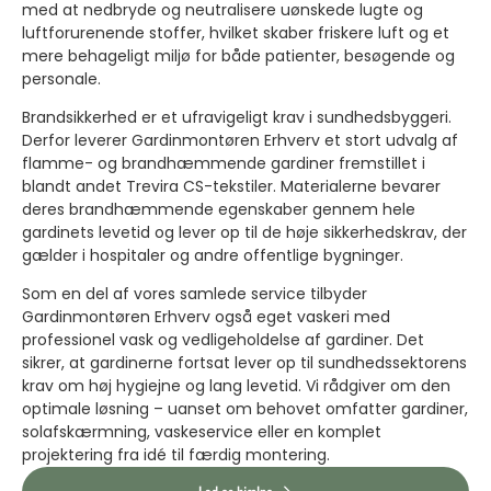
med at nedbryde og neutralisere uønskede lugte og
luftforurenende stoffer, hvilket skaber friskere luft og et
mere behageligt miljø for både patienter, besøgende og
personale.
Brandsikkerhed er et ufravigeligt krav i sundhedsbyggeri.
Derfor leverer Gardinmontøren Erhverv et stort udvalg af
flamme- og brandhæmmende gardiner fremstillet i
blandt andet Trevira CS-tekstiler. Materialerne bevarer
deres brandhæmmende egenskaber gennem hele
gardinets levetid og lever op til de høje sikkerhedskrav, der
gælder i hospitaler og andre offentlige bygninger.
Som en del af vores samlede service tilbyder
Gardinmontøren Erhverv også eget vaskeri med
professionel vask og vedligeholdelse af gardiner. Det
sikrer, at gardinerne fortsat lever op til sundhedssektorens
krav om høj hygiejne og lang levetid. Vi rådgiver om den
optimale løsning – uanset om behovet omfatter gardiner,
solafskærmning, vaskeservice eller en komplet
projektering fra idé til færdig montering.