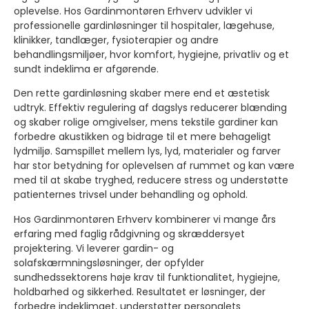
oplevelse. Hos Gardinmontøren Erhverv udvikler vi
professionelle gardinløsninger til hospitaler, lægehuse,
klinikker, tandlæger, fysioterapier og andre
behandlingsmiljøer, hvor komfort, hygiejne, privatliv og et
sundt indeklima er afgørende.
Den rette gardinløsning skaber mere end et æstetisk
udtryk. Effektiv regulering af dagslys reducerer blænding
og skaber rolige omgivelser, mens tekstile gardiner kan
forbedre akustikken og bidrage til et mere behageligt
lydmiljø. Samspillet mellem lys, lyd, materialer og farver
har stor betydning for oplevelsen af rummet og kan være
med til at skabe tryghed, reducere stress og understøtte
patienternes trivsel under behandling og ophold.
Hos Gardinmontøren Erhverv kombinerer vi mange års
erfaring med faglig rådgivning og skræddersyet
projektering. Vi leverer gardin- og
solafskærmningsløsninger, der opfylder
sundhedssektorens høje krav til funktionalitet, hygiejne,
holdbarhed og sikkerhed. Resultatet er løsninger, der
forbedre indeklimaet, understøtter personalets