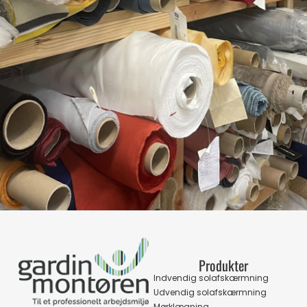
Produkter
Indvendig solafskærmning
Udvendig solafskærmning
Mørklægning