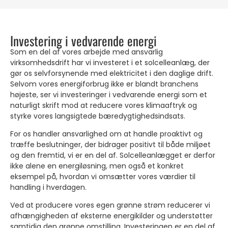
Investering i vedvarende energi
Som en del af vores arbejde med ansvarlig
virksomhedsdrift har vi investeret i et solcelleanlæg, der
gør os selvforsynende med elektricitet i den daglige drift.
Selvom vores energiforbrug ikke er blandt branchens
højeste, ser vi investeringer i vedvarende energi som et
naturligt skrift mod at reducere vores klimaaftryk og
styrke vores langsigtede bæredygtighedsindsats.
For os handler ansvarlighed om at handle proaktivt og
træffe beslutninger, der bidrager positivt til både miljøet
og den fremtid, vi er en del af. Solcelleanlægget er derfor
ikke alene en energiløsning, men også et konkret
eksempel på, hvordan vi omsætter vores værdier til
handling i hverdagen.
Ved at producere vores egen grønne strøm reducerer vi
afhængigheden af eksterne energikilder og understøtter
samtidig den grønne omstilling. Investeringen er en del af