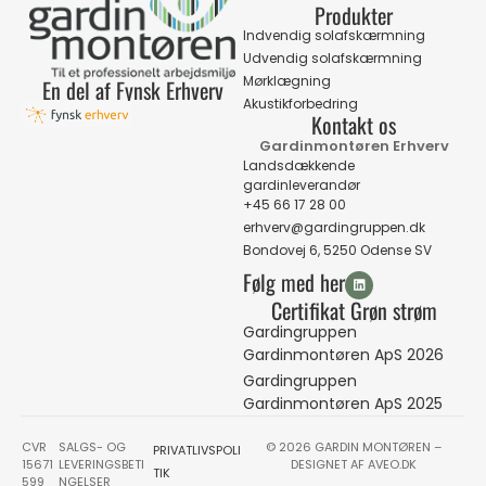
Produkter
Indvendig solafskærmning
Udvendig solafskærmning
Mørklægning
En del af Fynsk Erhverv
Akustikforbedring
Kontakt os
Gardinmontøren Erhverv
Landsdækkende
gardinleverandør
+45 66 17 28 00
erhverv@gardingruppen.dk
Bondovej 6, 5250 Odense SV
Følg med her
Certifikat Grøn strøm
Gardingruppen
Gardinmontøren ApS 2026
Gardingruppen
Gardinmontøren ApS 2025
CVR
SALGS- OG
© 2026 GARDIN MONTØREN –
PRIVATLIVSPOLI
15671
LEVERINGSBETI
DESIGNET AF
AVEO.DK
TIK
599
NGELSER