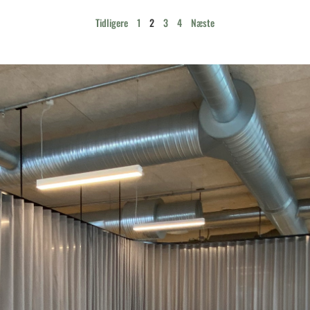
Tidligere
1
2
3
4
Næste