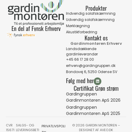
Produkter
Indvendig solafskærmning
Udvendig solafskærmning
Mørklægning
En del af Fynsk Erhverv
Akustikforbedring
Kontakt os
Gardinmontøren Erhverv
Landsdækkende
gardinleverandør
+45 66 17 28 00
erhverv@gardingruppen.dk
Bondovej 6, 5250 Odense SV
Følg med her
Certifikat Grøn strøm
Gardingruppen
Gardinmontøren ApS 2026
Gardingruppen
Gardinmontøren ApS 2025
CVR
SALGS- OG
© 2026 GARDIN MONTØREN –
PRIVATLIVSPOLI
15671
LEVERINGSBETI
DESIGNET AF
AVEO.DK