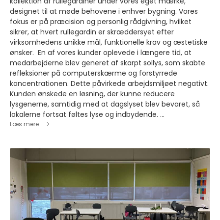
kollektion af rullegardiner under vores eget mærke,
designet til at møde behovene i enhver bygning. Vores
fokus er på præcision og personlig rådgivning, hvilket
sikrer, at hvert rullegardin er skræddersyet efter
virksomhedens unikke mål, funktionelle krav og æstetiske
ønsker. En af vores kunder oplevede i længere tid, at
medarbejderne blev generet af skarpt sollys, som skabte
refleksioner på computerskærme og forstyrrede
koncentrationen. Dette påvirkede arbejdsmiljøet negativt.
Kunden ønskede en løsning, der kunne reducere
lysgenerne, samtidig med at dagslyset blev bevaret, så
lokalerne fortsat føltes lyse og indbydende. ...
Læs mere