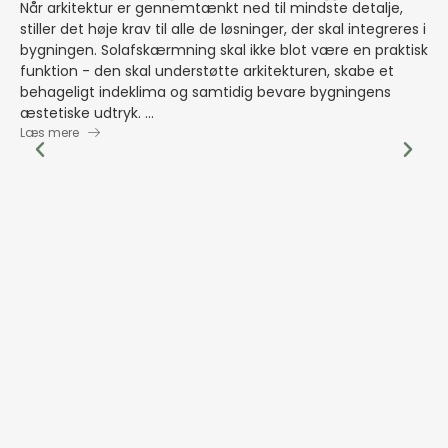
Når arkitektur er gennemtænkt ned til mindste detalje,
Ho
stiller det høje krav til alle de løsninger, der skal integreres i
de
bygningen. Solafskærmning skal ikke blot være en praktisk
de
funktion - den skal understøtte arkitekturen, skabe et
en
behageligt indeklima og samtidig bevare bygningens
de
æstetiske udtryk. ...
og
Læs mere
gla
ly
sto
sol
be
ud
va
me
ef
og
da
mo
ly
ak
gl