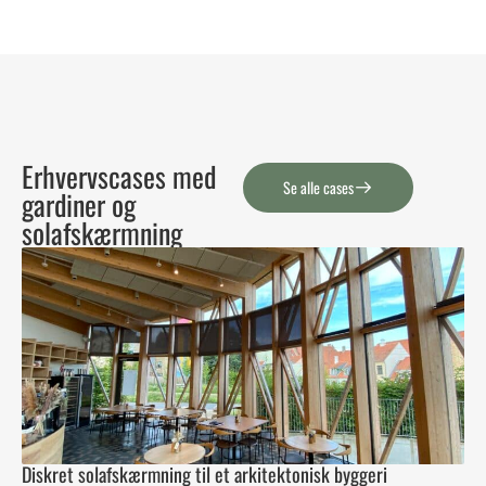
Erhvervscases med
Se alle cases
gardiner og
solafskærmning
Diskret solafskærmning til et arkitektonisk byggeri
Int