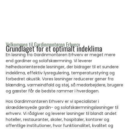
Velkommen til Gardinmontøren Erhverv
Grundlaget for et optimalt indeklima
En løsning fra Gardinmontøren Erhverv er meget mere
end gardiner og solafskærmning. Vi leverer
helhedsorienterede løsninger, der bidrager til et sundere
indeklima, effektiv lysregulering, temperaturstyring og
forbedret akustik. Vores løsninger reducerer gener fra
blænding, varmeindfald og støj, så medarbejdere, brugere
og gæster får de bedste rammer i hverdagen.
Hos Gardinmontøren Erhverv er vi specialister i
skræddersyede gardin- og solafskærmningsløsninger til
erhverv. Vi rådgiver og leverer løsninger til blandt andet
hoteller, restauranter, skoler, hospitaler, kontorer og
offentlige institutioner, hvor funktionalitet, kvalitet og